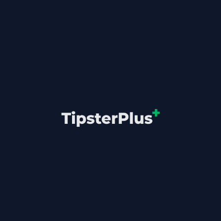
УПРАВЛЕНИЕ НА РИСКА
Yield Cutoff К
т за Очаквана Губеща
Никога не залагайте под 
отенциални губещи серии
минималните приемливи к
 позволявайки ви да
за да поддържате желания
лога.
Намерете точката на нуле
ия
Изчислете EV+ граници
ката
Определете зоните "без за
умента
Разглед