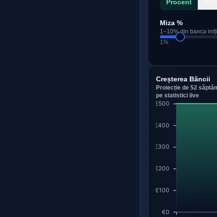
Procent
Miz
Miza %
1–10% din banca iniț
1%
Creșterea Băncii
Proiecție de 52 săptă
pe statistici live
€500
€400
€300
€200
€100
€0