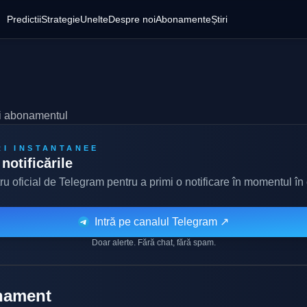
Predictii
Strategie
Unelte
Despre noi
Abonamente
Știri
 și abonamentul
RI INSTANTANEE
notificările
ru oficial de Telegram pentru a primi o notificare în momentul în
Intră pe canalul Telegram ↗
Doar alerte. Fără chat, fără spam.
onament