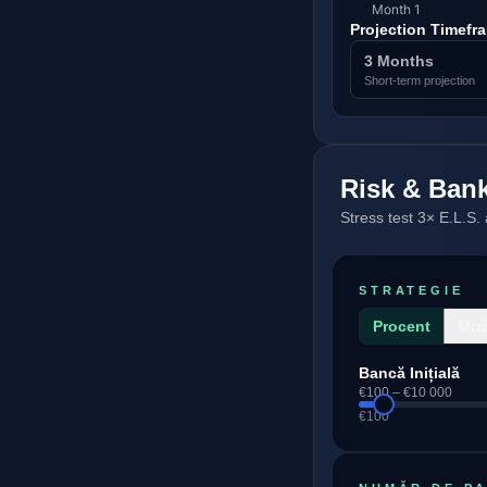
Month 1
Projection Timefr
3 Months
Short-term projection
Risk & Bank
Stress test 3× E.L.S
STRATEGIE
Procent
Miz
Bancă Inițială
€100 – €10 000
€100