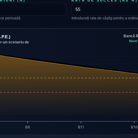
RIURI (N)
RATĂ DE SUCCES (RS %)
rice perioadă.
Introduceți rata de câștig pentru a estim
Bancă R
.P.E.)
Nivel
tr-un scenariu de
B6
B11
B16