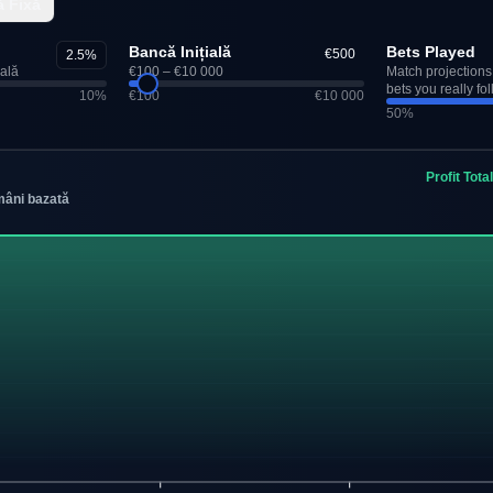
ă Fixă
Bancă Inițială
Bets Played
€500
2.5%
ială
€100 – €10 000
Match projections
bets you really fol
10%
€100
€10 000
50%
Profit Tota
mâni bazată