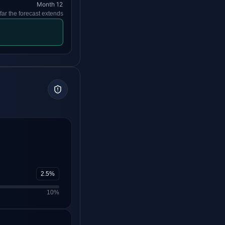
Month 12
far the forecast extends
2.5%
10%