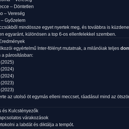
ecce – Döntetlen
o – Vereség
a – Győzelem
eccsükből mindössze egyet nyertek meg, és továbbra is küzde
n egyaránt, különösen a top 6-os ellenfelekkel szemben.
 Eredmények
álkozói egyértelmű Inter-fölényt mutatnak, a milánóiak teljes
dom
 a párosításban:
 (2025)
 (2024)
 (2024)
 (2023)
 (2023)
rte az utolsó öt egymás elleni meccset, ráadásul mind az ötszö
ás és Kulcstényezők
kapcsolatos várakozások
irtokolni a labdát és diktálja a tempót.