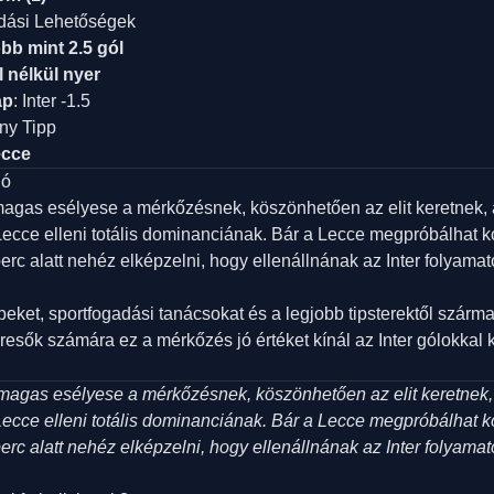
adási Lehetőségek
öbb mint 2.5 gól
l nélkül nyer
ap
: Inter -1.5
ny Tipp
ecce
ió
magas esélyese a mérkőzésnek, köszönhetően az elit keretnek, 
Lecce elleni totális dominanciának. Bár a Lecce megpróbálhat 
erc alatt nehéz elképzelni, hogy ellenállnának az Inter folyamat
ippeket, sportfogadási tanácsokat és a legjobb tipsterektől szárm
esők számára ez a mérkőzés jó értéket kínál az Inter gólokkal 
ymagas esélyese a mérkőzésnek, köszönhetően az elit keretnek, 
Lecce elleni totális dominanciának. Bár a Lecce megpróbálhat 
erc alatt nehéz elképzelni, hogy ellenállnának az Inter folyamat