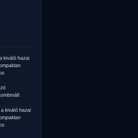
a kiváló hazai
kompaktan
os
azó
kombinált
a kiváló hazai
kompaktan
os