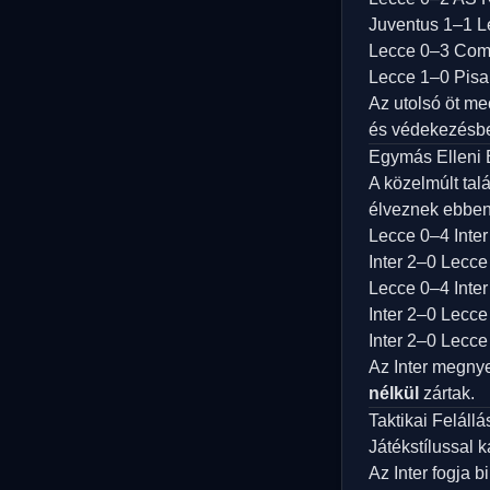
Juventus 1–1 L
Lecce 0–3 Com
Lecce 1–0 Pis
Az utolsó öt m
és védekezésbe
Egymás Elleni
A közelmúlt tal
élveznek ebben
Lecce 0–4 Inter
Inter 2–0 Lecce
Lecce 0–4 Inter
Inter 2–0 Lecce
Inter 2–0 Lecce
Az Inter megnye
nélkül
zártak.
Taktikai Feláll
Játékstílussal 
Az Inter fogja b