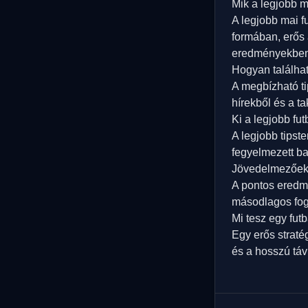
Mik a legjobb ma
A legjobb mai f
formában, erős 
eredményekben,
Hogyan találha
A megbízható ti
hírekből és a t
Ki a legjobb futb
A legjobb tipste
fegyelmezett b
Jövedelmezőek
A pontos eredm
másodlagos fog
Mi tesz egy futb
Egy erős straté
és a hosszú táv