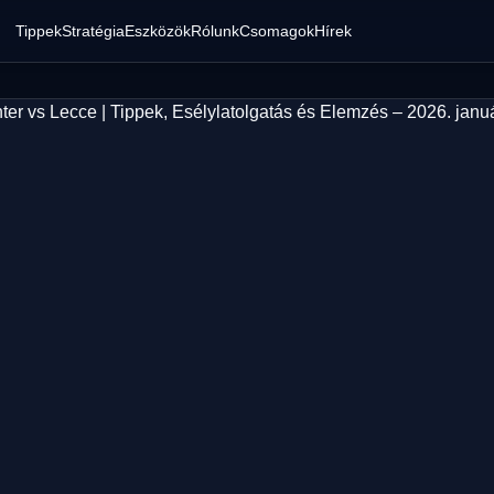
Tippek
Stratégia
Eszközök
Rólunk
Csomagok
Hírek